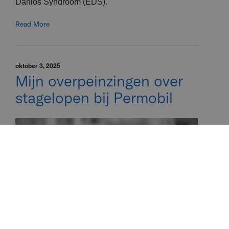
Danlos Syndroom (EDS).
Read More
oktober 3, 2025
Mijn overpeinzingen over
stagelopen bij Permobil