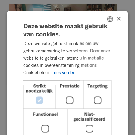
×
Deze website maakt gebruik
van cookies.
ENGLISH
Deze website gebruikt cookies om uw
SWEDISH
gebruikerservaring te verbeteren. Door onze
FRENCH
website te gebruiken, stemt u in met alle
cookies in overeenstemming met ons
DUTCH
Liefde, lachen en zelfgemaakte lekkernijen
Cookiebeleid.
Lees verder
GERMAN
vieren
Strikt
Prestatie
Targeting
DANISH
noodzakelijk
Read More
NORWEGIAN
JAPANESE
Functioneel
Niet-
december 15, 2025
CHINESE (SIMPLIFIED)
geclassificeerd
Raceboefjes op Explorer
ITALIAN
Mini