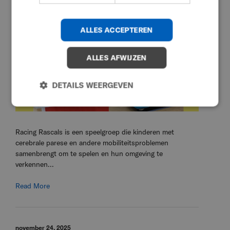
SPANISH
KOREAN
ALLES ACCEPTEREN
CHINESE (TRADITIONAL)
ALLES AFWIJZEN
DETAILS WEERGEVEN
Racing Rascals is een speelgroep die kinderen met
cerebrale parese en andere mobiliteitsproblemen
samenbrengt om te spelen en hun omgeving te
verkennen...
Read More
november 24, 2025