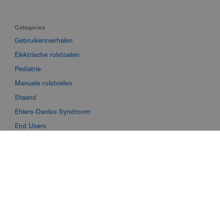
Categories
Gebruikersverhalen
Elektrische rolstoelen
Pediatrie
Manuele rolstoelen
Staand
Ehlers-Danlos Syndroom
End Users
Spierdystrofie
Toegankelijkheid