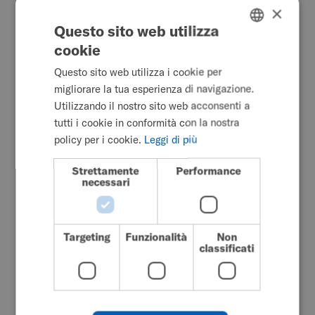
×
Questo sito web utilizza
cookie
ENGLISH
Questo sito web utilizza i cookie per
SWEDISH
migliorare la tua esperienza di navigazione.
FRENCH
Utilizzando il nostro sito web acconsenti a
tutti i cookie in conformità con la nostra
DUTCH
Raccontare la storia della propria
policy per i cookie.
Leggi di più
GERMAN
vita è un po' come cercare di far
Strettamente
Performance
DANISH
entrare una sedia a rotelle in un
necessari
ascensore troppo piccolo: serve
NORWEGIAN
un piano, un po'...
JAPANESE
Targeting
Funzionalità
Non
CHINESE (SIMPLIFIED)
Read More
classificati
ITALIAN
SPANISH
marzo 6, 2026
KOREAN