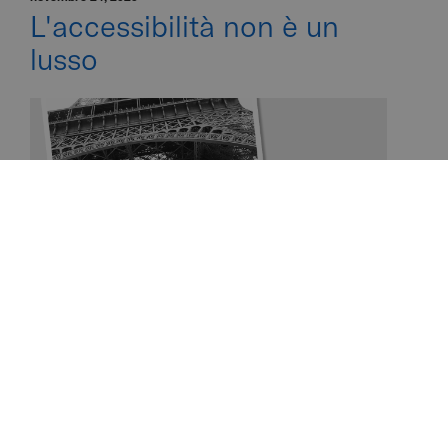
L'accessibilità non è un
lusso
Alexis Demetriou
L'accessibilità non è un lusso, ma una porta
d'accesso all'uguaglianza, all'indipendenza e
alla piena partecipazione alla società.