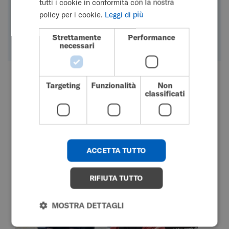
tutti i cookie in conformità con la nostra
DUTCH
policy per i cookie.
Leggi di più
GERMAN
Strettamente
Performance
DANISH
necessari
NORWEGIAN
JAPANESE
Targeting
Funzionalità
Non
CHINESE (SIMPLIFIED)
classificati
settembre 3, 2025
Il mago che ha perso la
ITALIAN
bacchetta: la battaglia di
SPANISH
Nicklas contro la sindrome
KOREAN
ACCETTA TUTTO
di Ehlers-Danlos
CHINESE (TRADITIONAL)
RIFIUTA TUTTO
MOSTRA DETTAGLI