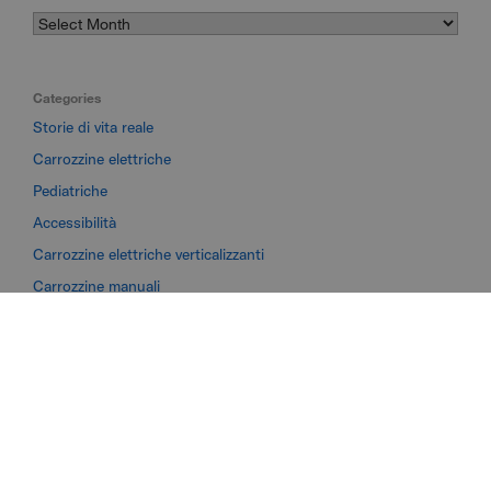
Categories
Storie di vita reale
Carrozzine elettriche
Pediatriche
Accessibilità
Carrozzine elettriche verticalizzanti
Carrozzine manuali
Distrofia muscolare
End Users
Paralisi cerebrale
Sindrome di Ehlers-Danlos