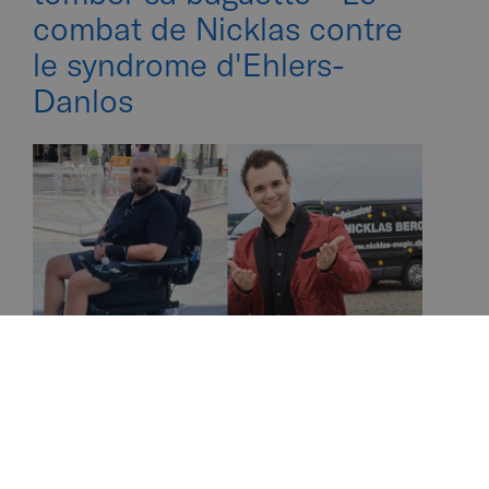
combat de Nicklas contre
le syndrome d'Ehlers-
Danlos
Voici Nicklas Berg-Magic : un magicien à la
retraite atteint du syndrome d'Ehlers-Danlos
(SED).