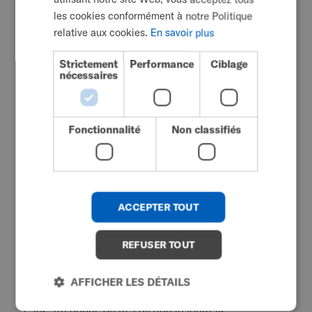
septembre 25, 2025
les cookies conformément à notre Politique
DUTCH
Mon fauteuil roulant me
relative aux cookies.
En savoir plus
GERMAN
permet de donner le
Strictement
Performance
Ciblage
DANISH
meilleur de moi-même
nécessaires
NORWEGIAN
JAPANESE
Fonctionnalité
Non classifiés
CHINESE (SIMPLIFIED)
ITALIAN
SPANISH
ACCEPTER TOUT
KOREAN
CHINESE (TRADITIONAL)
REFUSER TOUT
Gem Turner
AFFICHER LES DÉTAILS
Je me déplace en fauteuil roulant depuis l'âge de
2 ans. Au début, on m'a dit que je tournais