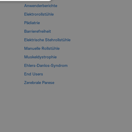
Anwenderberichte
ITALIAN
Elektrorollstühle
SPANISH
Pädiatrie
KOREAN
Barrierefreiheit
CHINESE (TRADITIONAL)
Elektrische Stehrollstühle
Manuelle Rollstühle
Muskeldystrophie
Ehlers-Danlos-Syndrom
End Users
Zerebrale Parese