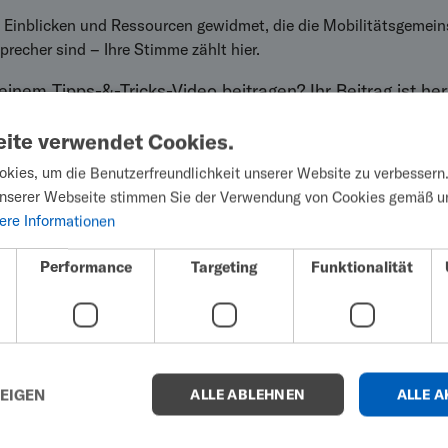
, Einblicken und Ressourcen gewidmet, die die Mobilitätsgemein
precher sind – Ihre Stimme zählt hier.
inem Tipps-&-Tricks-Video beitragen? Ihr Beitrag ist her
ichen, und lesen Sie unsere Richtlinien für Mitwirkende
ite verwendet Cookies.
kies, um die Benutzerfreundlichkeit unserer Website zu verbessern
unserer Webseite stimmen Sie der Verwendung von Cookies gemäß u
ere Informationen
Performance
Targeting
Funktionalität
auberstab fallen ließ -
ZEIGEN
ALLE ABLEHNEN
ALLE A
 Ehlers-Danlos-