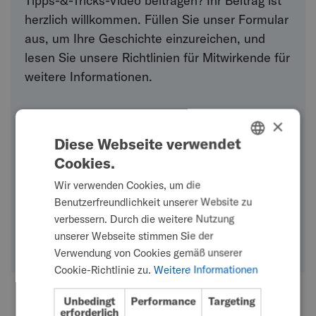
Tipps-&-Tricks-Video beitragen? Ihr Beitrag ist
herzlich willkommen. Füllen Sie unser Formular
aus, um Ihre Geschichte einzureichen, und
lesen Sie unsere Richtlinien für Mitwirkende für
weitere Informationen.
×
Diese Webseite verwendet
Cookies.
ENGLISH
Wir verwenden Cookies, um die
SWEDISH
Benutzerfreundlichkeit unserer Website zu
FRENCH
verbessern. Durch die weitere Nutzung
unserer Webseite stimmen Sie der
DUTCH
Verwendung von Cookies gemäß unserer
GERMAN
Cookie-Richtlinie zu.
Weitere Informationen
DANISH
Unbedingt
Performance
Targeting
NORWEGIAN
erforderlich