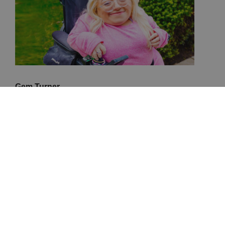
Gem Turner
Ik gebruik mijn rolstoel al sinds ik 2 jaar oud was.
Er is me verteld dat ik in het begin constant
rondjes reed. Mijn vader zei dan "probeer...
Read More
1