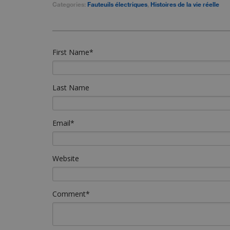
Categories:
Fauteuils électriques
,
Histoires de la vie réelle
First Name
*
Last Name
Email
*
Website
Comment
*