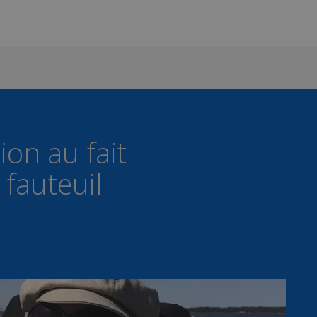
ion au fait
 fauteuil