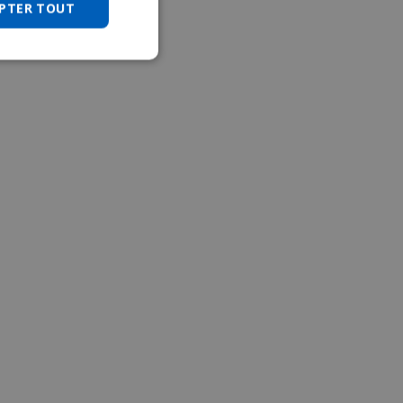
PTER TOUT
JAPANESE
CHINESE (SIMPLIFIED)
ITALIAN
SPANISH
KOREAN
CHINESE (TRADITIONAL)