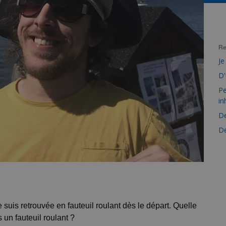
Re
Je
D'
Pe
in
De
De
 suis retrouvée en fauteuil roulant dès le départ. Quelle
 un fauteuil roulant ?