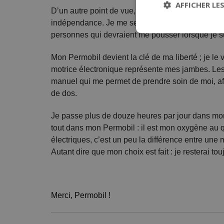
AFFICHER LE
D’un autre point de vue, je suis vraiment reconn
indépendance. Je me sers de mon Permobil comm
personnes qui devraient me pousser lorsque je su
Mon Permobil devient la clé de ma liberté ; je l
motrice électronique représente mes jambes. Les f
manuel qui me permet de prendre soin de moi, afi
de dos.
Je passe plus de douze heures par jour dans mon 
tout dans mon Permobil : il est mon oxygène au q
électriques, c’est un peu la différence entre une
Autant dire que mon choix est fait : je resterai t
Merci, Permobil !