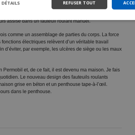
S DÉTAILS
REFUSER TOUT
ACCE
aissant envers mon Permobil ; il contribue à mon
e de mes jambes et je ne suis pas dépendante d’autres
is assise dans un fauteuil roulant manuel.
e vois comme un assemblage de parties du corps. La force
onctions électriques relèvent d’un véritable travail
n d’éviter, par exemple, les ulcères de siège ou les maux
Permobil et, de ce fait, il est devenu ma maison. Je fais
uotidien. Le nouveau design des fauteuils roulants
 maison grise en béton et un penthouse tape-à-l’œil.
oujours dans le penthouse.