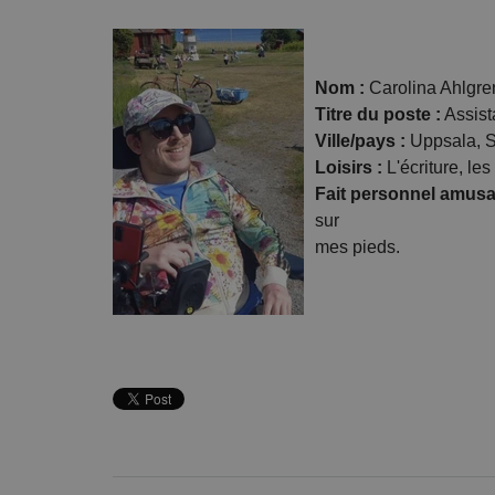
Nom :
Carolina Ahlgre
Titre du poste :
Assist
Ville/pays :
Uppsala, 
Loisirs :
L'écriture, le
Fait personnel amusa
sur
mes pieds.