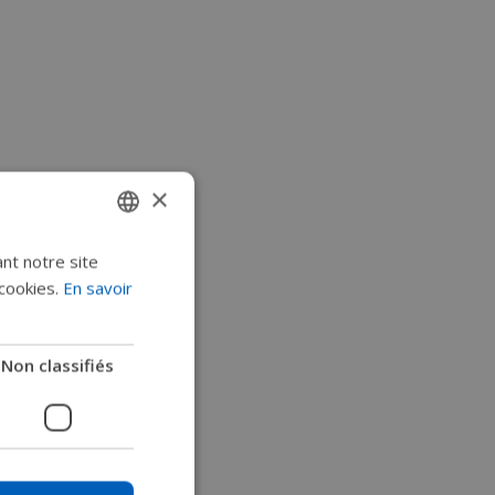
×
ant notre site
ENGLISH
cookies.
En savoir
SWEDISH
FRENCH
Non classifiés
DUTCH
GERMAN
DANISH
NORWEGIAN