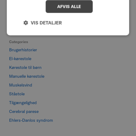
CHINESE (TRADITIONAL)
AFVIS ALLE
Archives
VIS DETALJER
Categories
Brugerhistorier
El-kørestole
Kørestole til børn
Manuelle kørestole
Muskelsvind
Ståstole
Tilgængelighed
Cerebral parese
Ehlers-Danlos syndrom