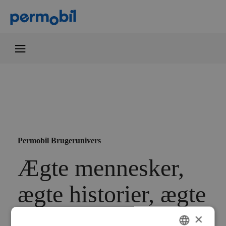
Permobil Brugerunivers
Ægte mennesker,
ægte historier, ægte
indflydelse
×