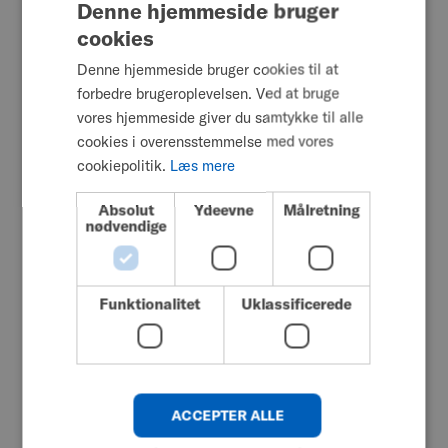
Denne hjemmeside bruger
cookies
Dette forum er dedikeret til at dele historier,
ENGLISH
indsigter og ressourcer, der styrker og forbinder
Denne hjemmeside bruger cookies til at
SWEDISH
forbedre brugeroplevelsen. Ved at bruge
mobilitetsfællesskabet. Uanset om du er
FRENCH
vores hjemmeside giver du samtykke til alle
bruger, kliniker, omsorgsperson eller fortaler, så
cookies i overensstemmelse med vores
DUTCH
har din stemme betydning her.
cookiepolitik.
Læs mere
GERMAN
Vil du også bidrage med en personlig historie
Absolut
Ydeevne
Målretning
DANISH
eller video? Det vil vi blive meget glade for.
nødvendige
Indsend blot
din historie her
og læs vores
NORWEGIAN
retningslinjer
for mere information.
JAPANESE
Funktionalitet
Uklassificerede
CHINESE (SIMPLIFIED)
ITALIAN
SPANISH
ACCEPTER ALLE
KOREAN