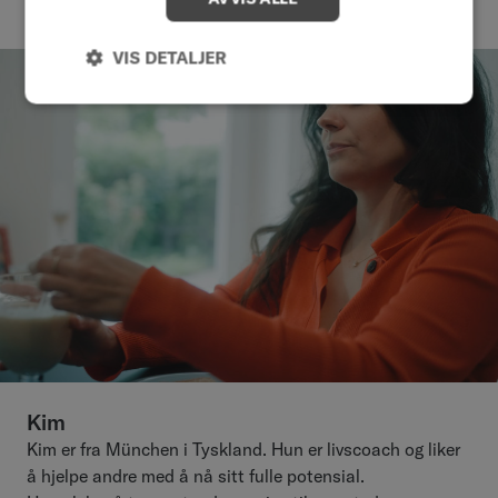
VIS DETALJER
Kim
Kim er fra München i Tyskland. Hun er livscoach og liker
å hjelpe andre med å nå sitt fulle potensial.