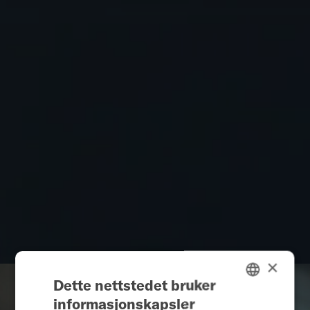
som bruker dem.
Hver person i fellesskapet vårt bærer på en unik historie.
Ved å løfte frem disse historiene håper vi å inspirere og
støtte deg i å bevege deg gjennom verden på dine egne
premisser.
Møt Ekow, Floriane, Kim og Tania – fire medlemmer av vårt
manuelle rullestolfellesskap – som jobber, trener, er sosiale,
tar vare på familien og lever livet fullt ut.
Nå er det din tur til å dele din reise, fordi
Every Story Matters.
×
Dette nettstedet bruker
informasjonskapsler
ENGLISH