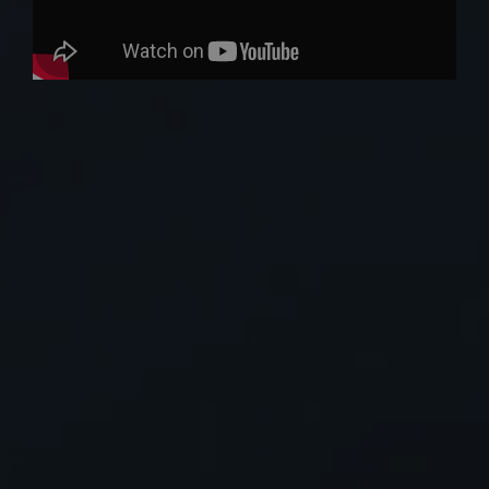
Hos Permobil er det vårt
privilegium å bidra til at
du kan leve et liv uten
begrensninger – et liv fylt
med frihet og
selvstendighet.
Vi vet at ingen liv leves på samme måte. Derfor bygger vi
videre på nesten 100 år med samlet innovasjon for å utvikle
rullestoler som er skapt med utgangspunkt i menneskene