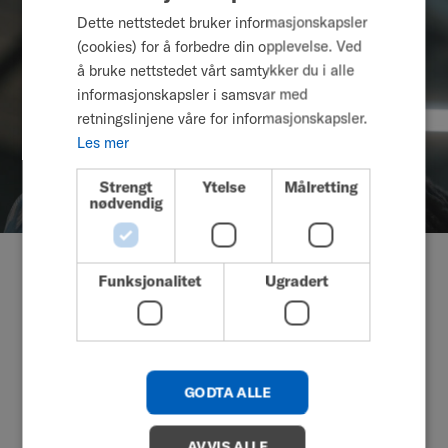
Dette nettstedet bruker informasjonskapsler
SWEDISH
(cookies) for å forbedre din opplevelse. Ved
FRENCH
å bruke nettstedet vårt samtykker du i alle
informasjonskapsler i samsvar med
DUTCH
retningslinjene våre for informasjonskapsler.
GERMAN
Les mer
DANISH
Strengt
Ytelse
Målretting
NORWEGIAN
nødvendig
JAPANESE
Ekow
CHINESE (SIMPLIFIED)
Funksjonalitet
Ugradert
Ekow er fra London i England. Han er modell, skuespiller
ITALIAN
og pleier sin partner Carly på heltid. Han er også
SPANISH
ambassadør for TripleC & DANC og for den ideelle
pasientorganisasjonen The Nerve of My MS.
KOREAN
Han er lidenskapelig opptatt av trening og elsker å reise
GODTA ALLE
CHINESE (TRADITIONAL)
sammen med partneren sin.
Les mer om Ekow
AVVIS ALLE