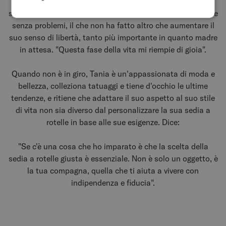
Avendo da poco conseguito la patente di guida, Tania ha
scoperto che caricare la sedia a rotelle in auto è semplice e
senza problemi, il che non ha fatto altro che aumentare il
suo senso di libertà, tanto più importante in quanto madre
in attesa. "Questa fase della vita mi riempie di gioia".
Quando non è in giro, Tania è un'appassionata di moda e
bellezza, colleziona tatuaggi e tiene d'occhio le ultime
tendenze, e ritiene che adattare il suo aspetto al suo stile
di vita non sia diverso dal personalizzare la sua sedia a
rotelle in base alle sue esigenze. Dice:
"Se c'è una cosa che ho imparato è che la scelta della
sedia a rotelle giusta è essenziale. Non è solo un oggetto, è
la tua compagna, quella che ti aiuta a vivere con
indipendenza e fiducia".